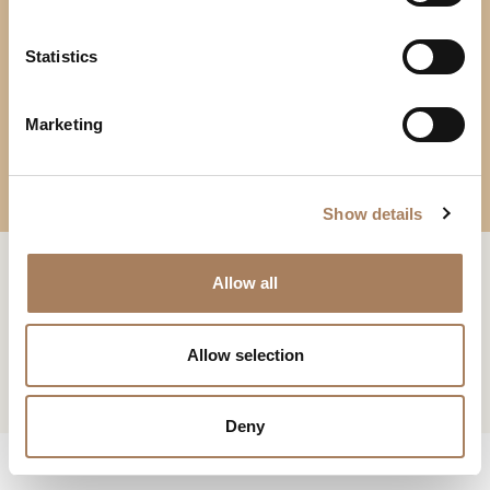
*
e
信念
户
n
类
t
Statistics
电
下载
新闻专区
型
S
子
MELTING LIGHT餐边柜
学
e
邮
下载
主
Marketing
*
l
件
题
*
e
*
您已经有了密码
申请密码
信
*
c
息
Show details
t
*
i
系列 :
Melting Light
此内容受密码保护。 要查看它，请在下面输入您的密码：
o
复制链接
Allow all
我声明我已阅读 Turri srl 根据 (EU) 2016/679 号条例 (GDPR) 第 13 条制
Consenso
n
设计师:
Frank Jiang
*
定的隐私政策
*
电子邮箱
我授权处理我的个人数据，以便接收新闻通讯和商业营销信息。
Consenso
Allow selection
标有 * 的数据为必填项，以便转发信息请求。
Whatsapp
STORE LOCATOR
CAPTCHA
Deny
下载
Facebook