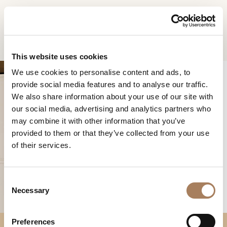
CN
Home
Melting Light餐边柜
信息请求
产品
This website uses cookies
姓
We use cookies to personalise content and ads, to
设计师
名
provide social media features and to analyse our traffic.
空间
公
We also share information about your use of our site with
*
司
our social media, advertising and analytics partners who
材料
电
may combine it with other information that you’ve
*
合约制造
话
provided to them or that they’ve collected from your use
MELTING LIGHT餐边柜
号
of their services.
销售网点
微
码
信
下载
*
国
号
C
*
家
商店
*
Necessary
o
*
城
n
联系人
市
s
Preferences
机构
用