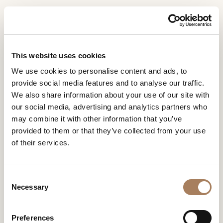
CN
Home
产品系列
Melting Light
信息请求
产品
This website uses cookies
MELTING LIGHT
姓
We use cookies to personalise content and ads, to
设计师
名
provide social media features and to analyse our traffic.
DESIGN BY FRANK JIANG
空间
公
We also share information about your use of our site with
*
司
our social media, advertising and analytics partners who
材料
电
may combine it with other information that you’ve
*
合约制造
话
provided to them or that they’ve collected from your use
号
of their services.
销售网点
微
码
信
MELTING LIGHT
下载
*
国
号
C
*
家
商店
*
Necessary
o
*
城
n
联系人
市
s
Preferences
机构
用