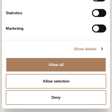
*
e
户
n
类
t
Statistics
电
下载
新闻专区
型
S
子
学
e
邮
下载
主
Marketing
Melting Light 床尾凳
*
l
件
题
*
e
*
您已经有了密码
申请密码
信
*
c
息
Show details
t
*
i
此内容受密码保护。 要查看它，请在下面输入您的密码：
o
复制链接
Allow all
我声明我已阅读 Turri srl 根据 (EU) 2016/679 号条例 (GDPR) 第 13 条制
Consenso
n
*
定的隐私政策
*
电子邮箱
我授权处理我的个人数据，以便接收新闻通讯和商业营销信息。
Consenso
Allow selection
标有 * 的数据为必填项，以便转发信息请求。
Whatsapp
CAPTCHA
Deny
下载
Facebook