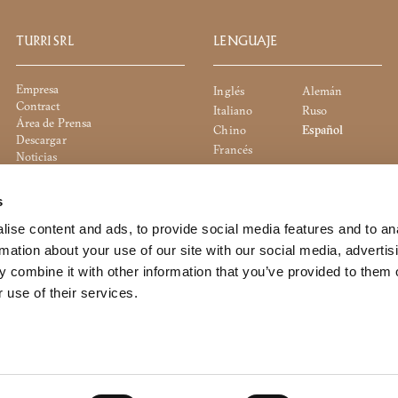
TURRI SRL
LENGUAJE
Empresa
Inglés
Alemán
Contract
Italiano
Ruso
Área de Prensa
Chino
Español
Descargar
Francés
Noticias
Tiendas
Contacto
s
Cookie Policy
Privacy Policy
ise content and ads, to provide social media features and to an
Whistleblowing
rmation about your use of our site with our social media, advertis
Política de la Empresa
 combine it with other information that you’ve provided to them o
 use of their services.
to the management and coordination of Dexelance S.p.a.