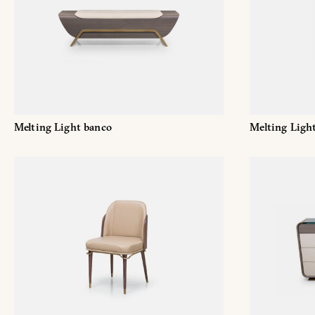
Melting Light banco
Melting Ligh
SOL
Nombre
y
apellido
Agencia