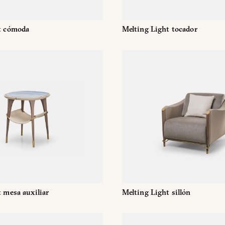
t cómoda
Melting Light tocador
DESCARGAR
MELTING LIGHT
Ya tienes la contraseña
Solicitar contraseña
on contraseña. Para verlo, introduzca su contraseña a continuación:
Copiar link
Whatsapp
 mesa auxiliar
Melting Light sillón
DESCARGAR