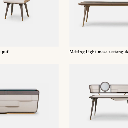
t puf
Melting Light mesa rectangul
ICITUD DE INFORMAC