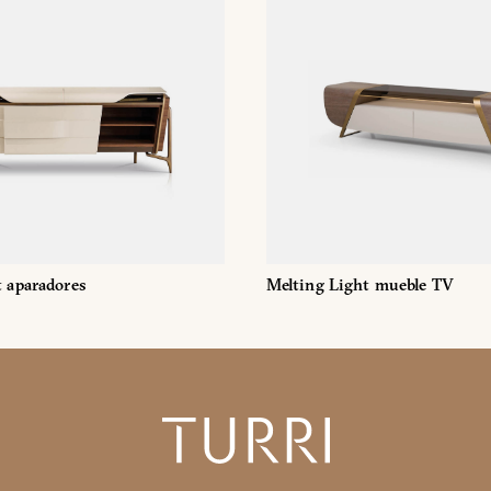
ica de Privacidad de Turri srl de conformidad con el art. 13 del Reg
is datos personales con la finalidad de recibir newsletters y fines d
orward the request for information
t aparadores
Melting Light mueble TV