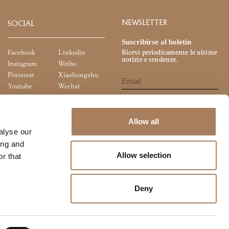
NEWSLETTER
SOCIAL
Suscribirse al boletín
Facebook
Linkedin
Ricevi periodicamente le ultime
notizie e tendenze.
Instagram
Weibo
Pinterest
Xiaohongshu
Youtube
Wechat
He leído la
Política de Privacidad
, y
quiero suscribirme a la newsletter.
Acconsento alla comunicazione dei miei
Allow all
dati personali per finalità di marketing
alyse our
diretto (newsletter, materiale
pubblicitario, ricerche di mercato ecc..)
ing and
Allow selection
r that
Deny