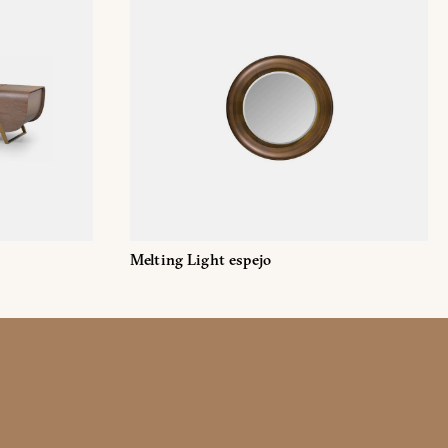
lamento (UE) 2016/679 (GDPR)
*
e marketing comercial
Melting Light espejo