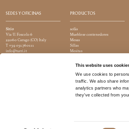
SEDES Y OFICINAS
PRODUCTOS
Sitio
sofás
Via U. Foscolo 6
Mueblese contenedores
22060 Carugo (CO) Italy
Mesas
T +39 031.760111
Sillas
info@turri.it
Mesitas
Google Maps
Camas
Complementos nocturnos
This website uses cookie
Unidad productiva
Accesorios
Via 2 Giugno
Iluminacion
We use cookies to personal
20836 Briosco (MB) Italy
Pufs
traffic. We also share info
Google Maps
Oficina
analytics partners who may
they’ve collected from your
© 2024 Turri srl All Rights Reserved - C.F./P.IVA 04108500135 - Subject 
C