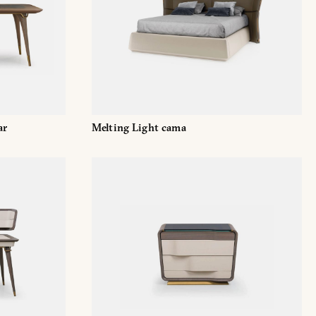
ar
Melting Light cama
IÓN