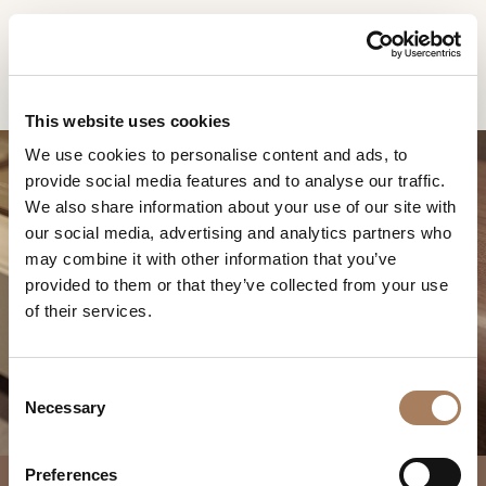
ES
Home
Productos
Melting Light mueble TV
SOLICITUD DE
PRODUCTOS
This website uses cookies
INFORMACIÓN
We use cookies to personalise content and ads, to
DESIGNER
provide social media features and to analyse our traffic.
Nombre
AMBIENTES
We also share information about your use of our site with
y
our social media, advertising and analytics partners who
Agencia
MATERIALES
apellido
may combine it with other information that you’ve
*
MELTING LIGHT
*
CONTRACT
provided to them or that they’ve collected from your use
Número
MUEBLE TV
of their services.
de
EMPRESA
teléfono
Nación
NEWSROOM
*
*
C
*
DESCARGAR
Necessary
o
Ciudad
n
TIENDAS
*
s
Tipología
Preferences
CONTACTO