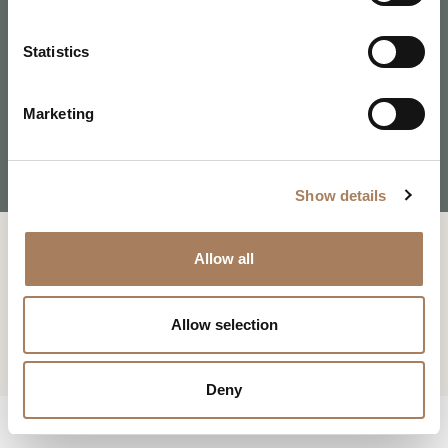
*
e
扶手椅
户
n
类
t
Statistics
电
下载
新闻专区
型
S
子
MELTING LIGHT 扶手椅
学
e
邮
下载
主
Marketing
*
l
件
题
*
e
*
您已经有了密码
申请密码
信
*
c
息
Show details
t
*
i
系列 :
Melting Light
此内容受密码保护。 要查看它，请在下面输入您的密码：
o
复制链接
Allow all
我声明我已阅读 Turri srl 根据 (EU) 2016/679 号条例 (GDPR) 第 13 条制
Consenso
n
设计师:
Frank Jiang
*
定的隐私政策
*
电子邮箱
我授权处理我的个人数据，以便接收新闻通讯和商业营销信息。
Consenso
Allow selection
标有 * 的数据为必填项，以便转发信息请求。
Whatsapp
STORE LOCATOR
CAPTCHA
Deny
下载
Facebook