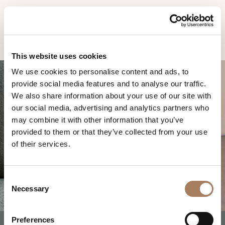
CN
Home
Melting Light 扶手椅
信息请求
产品
This website uses cookies
姓
We use cookies to personalise content and ads, to
设计师
名
provide social media features and to analyse our traffic.
空间
公
We also share information about your use of our site with
*
司
our social media, advertising and analytics partners who
材料
电
may combine it with other information that you’ve
*
合约制造
话
provided to them or that they’ve collected from your use
MELTING LIGHT 扶手椅
号
of their services.
销售网点
微
码
信
下载
*
国
号
C
*
家
商店
*
Necessary
o
*
城
n
联系人
市
s
Preferences
机构
用