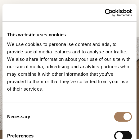
CN
Home
Soul 组合式沙发
信息请求
产品
This website uses cookies
姓
We use cookies to personalise content and ads, to
设计师
名
provide social media features and to analyse our traffic.
空间
公
We also share information about your use of our site with
*
司
our social media, advertising and analytics partners who
材料
电
may combine it with other information that you’ve
*
合约制造
话
provided to them or that they’ve collected from your use
SOUL 组合式沙发
号
of their services.
销售网点
微
码
信
下载
*
国
号
C
*
家
商店
*
Necessary
o
*
城
n
联系人
市
s
Preferences
机构
用