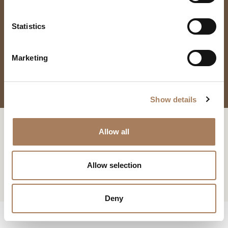
*
e
沙发
户
n
类
t
Statistics
电
下载
新闻专区
型
S
子
SOUL 组合式沙发
学
e
邮
下载
主
Marketing
*
l
件
题
*
e
*
您已经有了密码
申请密码
信
*
c
息
Show details
t
*
i
系列 :
Soul
此内容受密码保护。 要查看它，请在下面输入您的密码：
o
复制链接
Allow all
我声明我已阅读 Turri srl 根据 (EU) 2016/679 号条例 (GDPR) 第 13 条制
Consenso
n
设计师:
Giuseppe Viganò
*
定的隐私政策
*
电子邮箱
我授权处理我的个人数据，以便接收新闻通讯和商业营销信息。
Consenso
Allow selection
标有 * 的数据为必填项，以便转发信息请求。
Whatsapp
STORE LOCATOR
CAPTCHA
Deny
下载
Facebook