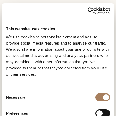
CN
Home
商店
Euro Casa Osaka
信息请求
产品
This website uses cookies
EURO CASA OSAKA
姓
We use cookies to personalise content and ads, to
设计师
名
provide social media features and to analyse our traffic.
空间
公
We also share information about your use of our site with
*
司
our social media, advertising and analytics partners who
材料
电
may combine it with other information that you’ve
*
合约制造
话
provided to them or that they’ve collected from your use
号
of their services.
销售网点
微
码
信
下载
*
国
号
C
*
家
商店
*
Necessary
o
*
城
n
联系人
市
s
Preferences
机构
用