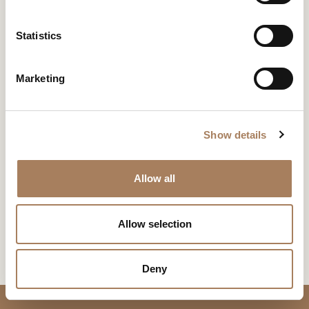
*
e
类型学
地址
户
n
多品牌精品店
3-2-6, Minami Semba,
类
t
Statistics
电
Chuo-Ku Osaka 542-0081 -
下载
新闻专区
型
S
Japan
子
学
e
邮
下载
主
Marketing
*
电话
电子邮箱
l
件
题
+81 6 6243 7311
info@euro-casa.co.jp
*
e
EURO CASA OSAKA
*
您已经有了密码
申请密码
信
*
c
息
Show details
t
请求信息
*
i
此内容受密码保护。 要查看它，请在下面输入您的密码：
o
复制链接
Allow all
我声明我已阅读 Turri srl 根据 (EU) 2016/679 号条例 (GDPR) 第 13 条制
Consenso
n
*
定的隐私政策
*
Lo store
电子邮箱
我授权处理我的个人数据，以便接收新闻通讯和商业营销信息。
Consenso
Allow selection
标有 * 的数据为必填项，以便转发信息请求。
Whatsapp
提供的服务
CAPTCHA
Deny
下载
Facebook
Projects - Furnishings - Made to Measure - Objects -