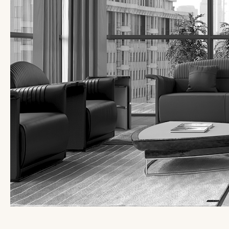
姓
名
*
公
司
*
电
话
号
微
码
信
*
号
国
*
*
家
*
城
市
*
用
此内容受密码保护。 要查看它