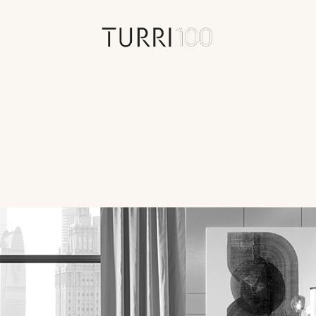
100 年
历史
查找离你最近的门店
合约制造
联系人
新闻专区
品牌代表
合同项目
新闻
品牌进程
价值观
虚拟游览