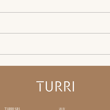
Whatsapp
下载
据 (EU) 2016/679 号条例 (GDPR) 第 13 条制定的隐私政策
*
以便接收新闻通讯和商业营销信息。
Consulenza
TURRI SRL
语言