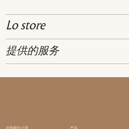
户
类
电
型
子
Lo store
学
邮
主
*
件
题
*
*
*
信
提供的服务
息
*
我声明我已阅读 Turri srl 根
Consenso
我授权处理我的个人数据，
Progetti - Arredi - Su Misura - Oggetti - Accessori - 
*
Consenso
标有 * 的数据为必填项，以便转发信息请求。
CAPTCHA
总部和分公司
产品