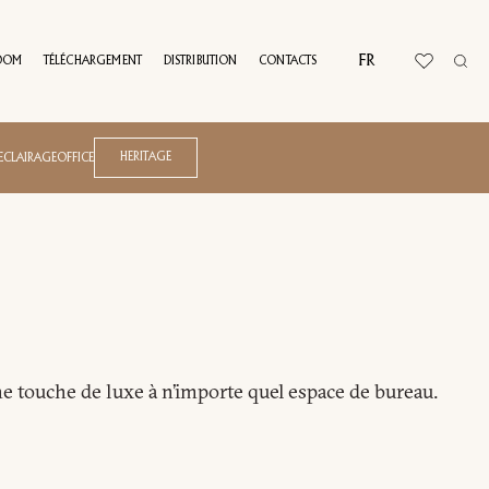
FR
OOM
TÉLÉCHARGEMENT
DISTRIBUTION
CONTACTS
L TOUR
HERITAGE
ECLAIRAGE
OFFICE
ne touche de luxe à n’importe quel espace de bureau.
Blues
Carena
Giuseppe Viganò
Domus
Lauren Rottet