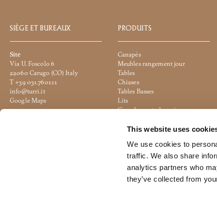
SIÈGE ET BUREAUX
PRODUITS
Site
Canapès
Via U. Foscolo 6
Meubles rangement jour
22060 Carugo (CO) Italy
Tables
T +39 031.760111
Chiases
info@turri.it
Tables Basses
Google Maps
Lits
Complements de nuit
Unité productive
Accessoires
Via 2 Giugno
Eclairage
This website uses cookie
20836 Briosco (MB) Italy
Pouf
We use cookies to personal
Google Maps
Office
traffic. We also share info
analytics partners who may
they’ve collected from your
© 2024 Turri srl All Rights Reserved - C.F./P.IVA 04108500135 - Subject 