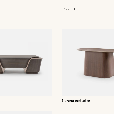
Office
Produit
Toilette
MANDE D'INFORMATI
TÉLÉCHARGEMENT
Carena écritoire
us avez déjà le mot de passe
Demande de mot de pa