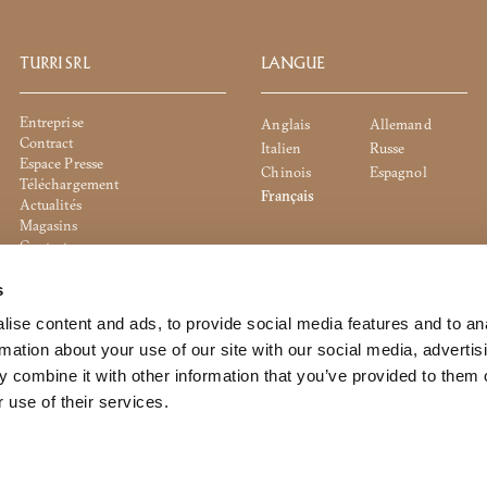
TURRI SRL
LANGUE
Entreprise
Anglais
Allemand
Contract
Italien
Russe
Espace Presse
Chinois
Espagnol
Téléchargement
Français
Actualités
Magasins
Contact
Politique de cookies
Politique de confidentialité
s
Whistleblowing
ise content and ads, to provide social media features and to an
Politique de l'entreprise
rmation about your use of our site with our social media, advertis
 combine it with other information that you’ve provided to them o
 use of their services.
to the management and coordination of Dexelance S.p.a.