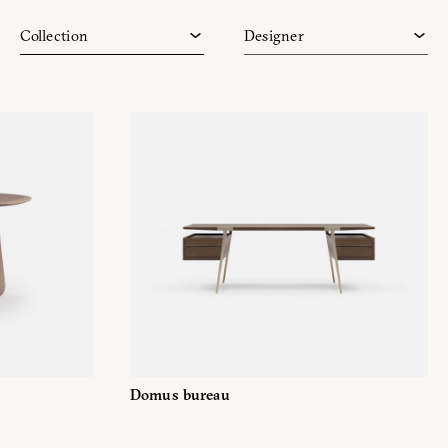
Echo
Matteo Nunziati
Collection
Designer
James
Park
ON
Domus bureau
sse