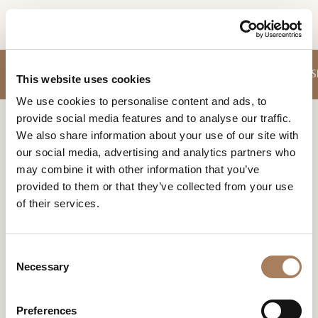
FR
DEMANDE
CANAPÉS
FAUTEUILS
MEUBLES RANGEMENT JOUR
TABLES
CHAIS
PRODUITS
This website uses cookies
D'INFORMATION
We use cookies to personalise content and ads, to
DESIGNER
provide social media features and to analyse our traffic.
Nom
Home
Produits
Canapés fixes
LOCALS
We also share information about your use of our site with
et
our social media, advertising and analytics partners who
Entreprise
MATÉRIEL
surnom
CANAPÉS FIXES
may combine it with other information that you’ve
*
*
CONTRACT
provided to them or that they’ve collected from your use
La catégorie comprend des sièges de différents formats -
Numéro
deux, trois ou quatre places - pour créer des groupes qui
of their services.
de
ENTREPRISE
s'adaptent à tout type d'espace
de vie
.
téléphone
Nation
NEWSROOM
*
*
C
*
TÉLÉCHARGEMENT
Necessary
o
Ville
n
DISTRIBUTION
*
s
Type
Preferences
CONTACTS