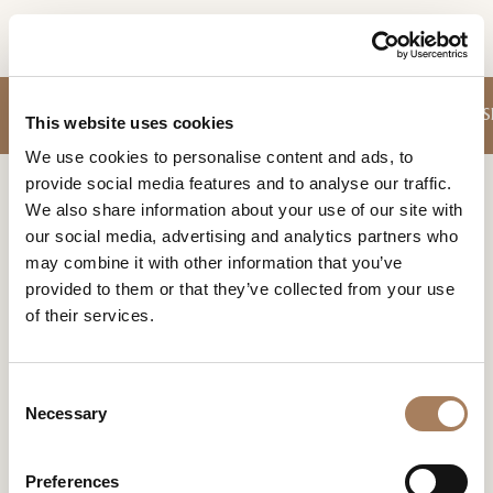
FR
DEMANDE
CANAPÉS
FAUTEUILS
MEUBLES RANGEMENT JOUR
TABLES
CHAIS
PRODUITS
This website uses cookies
D'INFORMATION
We use cookies to personalise content and ads, to
DESIGNER
provide social media features and to analyse our traffic.
Nom
Home
Produits
Heritage Tables basses
LOCALS
We also share information about your use of our site with
et
our social media, advertising and analytics partners who
Entreprise
MATÉRIEL
surnom
HERITAGE TABLES BASSES
may combine it with other information that you’ve
*
*
CONTRACT
provided to them or that they’ve collected from your use
Turri Heritage Tables basses
Numéro
of their services.
de
ENTREPRISE
téléphone
Nation
NEWSROOM
*
*
C
*
TÉLÉCHARGEMENT
Necessary
o
Ville
n
DISTRIBUTION
*
Produit
Collectio
Designer
s
Type
n
Preferences
CONTACTS