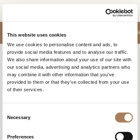
FR
DEMANDE
CANAPÉS
FAUTEUILS
MEUBLES RANGEMENT JOUR
TABLES
CHAIS
PRODUITS
This website uses cookies
D'INFORMATION
We use cookies to personalise content and ads, to
DESIGNER
provide social media features and to analyse our traffic.
Nom
Home
Produits
Tables basses
LOCALS
We also share information about your use of our site with
et
our social media, advertising and analytics partners who
Entreprise
MATÉRIEL
surnom
TABLES BASSES
may combine it with other information that you’ve
*
*
CONTRACT
provided to them or that they’ve collected from your use
Une large sélection d'éléments décoratifs hétéroclites
Numéro
pour s'inspirer et se fasciner.
of their services.
de
ENTREPRISE
téléphone
Nation
NEWSROOM
*
*
C
*
TÉLÉCHARGEMENT
Necessary
o
Ville
n
DISTRIBUTION
*
s
Type
Produit
Collectio
Designer
Preferences
CONTACTS