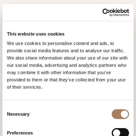
RU
Home
Коллекции
Miller
ЗАПРОС
ПРОДУКТЫ
This website uses cookies
ИНФОРМАЦИИ
MILLER
We use cookies to personalise content and ads, to
ДИЗАЙНЕРЫ
provide social media features and to analyse our traffic.
Имя
ПОМЕЩЕНИЯ
We also share information about your use of our site with
и
our social media, advertising and analytics partners who
Компания
МАТЕРИАЛЫ
фамилия
may combine it with other information that you’ve
*
*
КОНТРАКТ
provided to them or that they’ve collected from your use
Номер
of their services.
телефона
ПРЕДПРИЯТИЕ
*
Нация
NEWSROOM
*
*
C
ЗАГРУЗКА
Necessary
o
Город
n
МАГАЗИНЫ
*
s
Типология
Preferences
КОНТАКТЫ