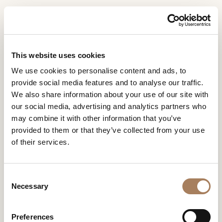
FR
Home
Collections
Miller
DEMANDE
PRODUITS
This website uses cookies
D'INFORMATION
MILLER
We use cookies to personalise content and ads, to
DESIGNER
provide social media features and to analyse our traffic.
Nom
LOCALS
We also share information about your use of our site with
et
our social media, advertising and analytics partners who
Entreprise
MATÉRIEL
surnom
may combine it with other information that you’ve
*
*
CONTRACT
provided to them or that they’ve collected from your use
Numéro
of their services.
de
ENTREPRISE
téléphone
Nation
NEWSROOM
*
*
C
*
TÉLÉCHARGEMENT
Necessary
o
Ville
n
DISTRIBUTION
*
s
Type
Preferences
CONTACTS