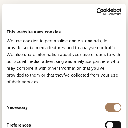
CN
Home
商店
Turri-Florim
信息请求
产品
This website uses cookies
TURRI-FLORIM
姓
We use cookies to personalise content and ads, to
设计师
名
provide social media features and to analyse our traffic.
空间
公
We also share information about your use of our site with
*
司
our social media, advertising and analytics partners who
材料
电
may combine it with other information that you’ve
*
合约制造
话
provided to them or that they’ve collected from your use
号
of their services.
销售网点
微
码
信
下载
*
国
号
C
*
家
商店
*
Necessary
o
*
城
n
联系人
市
s
Preferences
机构
用