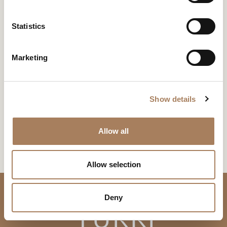
*
e
类型学
地址
户
n
品牌专卖店
450 N Robertson Blv, West
类
t
Statistics
电
Hollywood, CA 90048
下载
新闻专区
型
S
子
学
电话
电子邮箱
e
邮
下载
主
Marketing
*
+1 (323) 591 0888
hello@robinabenson.com
l
件
题
*
e
TURRI-FLORIM
*
您已经有了密码
申请密码
信
*
c
请求信息
息
Show details
t
*
i
此内容受密码保护。 要查看它，请在下面输入您的密码：
o
复制链接
Allow all
我声明我已阅读 Turri srl 根据 (EU) 2016/679 号条例 (GDPR) 第 13 条制
Consenso
n
*
定的隐私政策
提供的服务
*
电子邮箱
我授权处理我的个人数据，以便接收新闻通讯和商业营销信息。
Consenso
Allow selection
标有 * 的数据为必填项，以便转发信息请求。
Whatsapp
CAPTCHA
Deny
下载
Facebook