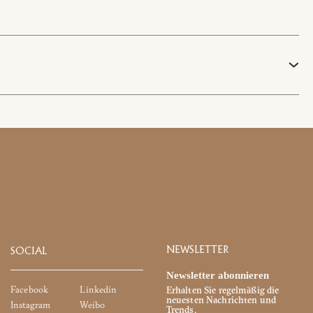
Facebook
EU) Verordnung 2016/679
fangs und zu kommerziellen
NEWSLETTER
SOCIAL
Newsletter abonnieren
Facebook
Linkedin
Erhalten Sie regelmäßig die
neuesten Nachrichten und
Instagram
Weibo
Trends.