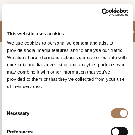
FR
DEMANDE
CANAPÉS
FAUTEUILS
MEUBLES RANGEMENT JOUR
TABLES
CHAIS
PRODUITS
This website uses cookies
D'INFORMATION
We use cookies to personalise content and ads, to
DESIGNER
provide social media features and to analyse our traffic.
Nom
Home
Produits
Fauteuils
LOCALS
We also share information about your use of our site with
et
our social media, advertising and analytics partners who
Entreprise
MATÉRIEL
surnom
FAUTEUILS
may combine it with other information that you’ve
*
*
CONTRACT
provided to them or that they’ve collected from your use
Le design, c'est l'attitude ? Ces objets nous accueillent
Numéro
dans une douce étreinte et racontent la vie quotidienne
of their services.
de
ENTREPRISE
avec caractère et conscience.
téléphone
Nation
NEWSROOM
*
*
C
*
TÉLÉCHARGEMENT
Necessary
o
Ville
n
DISTRIBUTION
*
s
Type
Preferences
CONTACTS