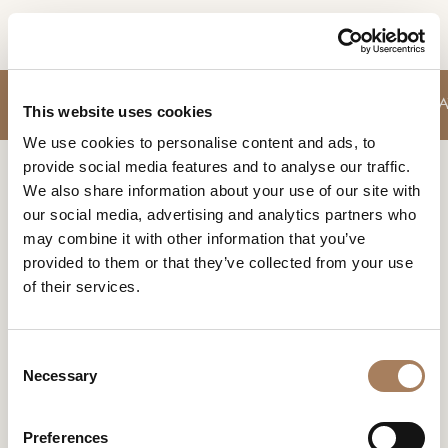
IT
RICHIESTA
DIVANI
POLTRONCINE
TAVOLI
CONTENITORI GIORNO
SEDIE
T
PRODOTTI
This website uses cookies
INFORMAZIONI
We use cookies to personalise content and ads, to
DESIGNER
provide social media features and to analyse our traffic.
Nome
Home
Prodotti
Poltroncine
AMBIENTI
We also share information about your use of our site with
e
our social media, advertising and analytics partners who
Azienda
MATERIALI
cognome
POLTRONCINE
may combine it with other information that you’ve
*
*
CONTRACT
provided to them or that they’ve collected from your use
Il design è attitudine? Questi oggetti accogliendoci in un
Recapito
morbido abbraccio narrano il vivere quotidiano con
of their services.
telefonico*
AZIENDA
carattere e consapevolezza
*
Nazione
NEWSROOM
*
C
DOWNLOAD
Necessary
o
Città
n
(richiesto)
NEGOZI
s
Tipologia
*
Preferences
CONTATTI