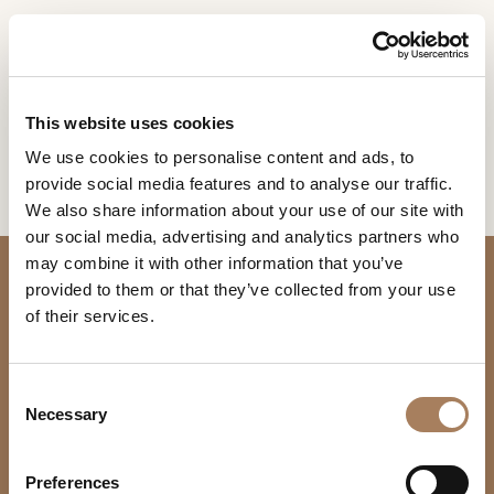
FR
Home
Collections
Tubular Bells
DEMANDE
PRODUITS
This website uses cookies
D'INFORMATION
TUBULAR BELLS
We use cookies to personalise content and ads, to
DESIGNER
provide social media features and to analyse our traffic.
DESIGN BY MARCELLO ZILIANI
Nom
LOCALS
We also share information about your use of our site with
et
our social media, advertising and analytics partners who
Entreprise
MATÉRIEL
surnom
may combine it with other information that you’ve
*
*
CONTRACT
provided to them or that they’ve collected from your use
Numéro
of their services.
de
ENTREPRISE
téléphone
Nation
NEWSROOM
*
*
C
*
TÉLÉCHARGEMENT
Necessary
o
SIÈGE ET BUREAUX
Ville
n
DISTRIBUTION
*
Site
PRODUITS
s
Type
Via U. Foscolo 6
Preferences
CONTACTS