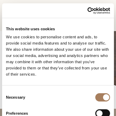
FR
Home
Produits
Domus table basse d’appoint
DEMANDE
PRODUITS
This website uses cookies
D'INFORMATION
We use cookies to personalise content and ads, to
DESIGNER
provide social media features and to analyse our traffic.
Nom
LOCALS
We also share information about your use of our site with
et
our social media, advertising and analytics partners who
Entreprise
MATÉRIEL
surnom
may combine it with other information that you’ve
*
DOMUS TABLE BASSE
*
CONTRACT
provided to them or that they’ve collected from your use
Numéro
D’APPOINT
of their services.
de
ENTREPRISE
téléphone
Nation
NEWSROOM
*
*
C
*
TÉLÉCHARGEMENT
Necessary
o
Ville
n
DISTRIBUTION
*
s
Type
Preferences
CONTACTS