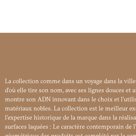
DE
Nom
et
surnom
Entreprise
*
*
Numéro
La collection comme dans un voyage dans la ville
de
d’où elle tire son nom, avec ses lignes douces et 
téléphone
Nation
montre son ADN innovant dans le choix et l’utili
*
*
matériaux nobles. La collection est le meilleur e
*
Ville
Vo
l’expertise historique de la marque dans la réalis
*
surfaces laquées : Le caractère contemporain de 
Type
géométrique des produits est complété par la c
d'utilisateur