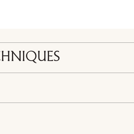
CHNIQUES
A160R - AE160R
olyester. Back
re
3D Roma - Etagere
Touch and Allure
ble in the Legacy