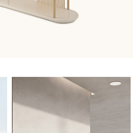
-dessous :
Email
Facebook
ment (UE) 2016/679 (RGPD)
*
 des fins de marketing commercial