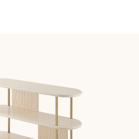
ON
sse