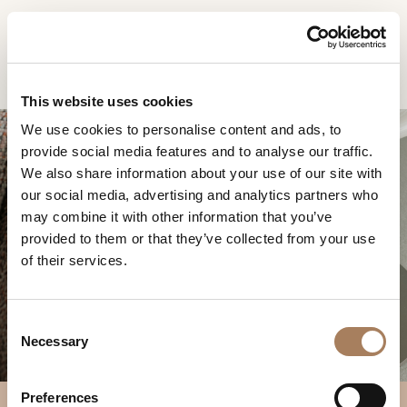
FR
Home
Produits
Nook Table d'appoint
DEMANDE
PRODUITS
This website uses cookies
D'INFORMATION
We use cookies to personalise content and ads, to
DESIGNER
provide social media features and to analyse our traffic.
Nom
LOCALS
We also share information about your use of our site with
et
our social media, advertising and analytics partners who
Entreprise
MATÉRIEL
surnom
may combine it with other information that you’ve
*
NOOK TABLE
*
CONTRACT
provided to them or that they’ve collected from your use
Numéro
D'APPOINT
of their services.
de
ENTREPRISE
téléphone
Nation
NEWSROOM
*
*
C
*
TÉLÉCHARGEMENT
Necessary
o
Ville
n
DISTRIBUTION
*
s
Type
Preferences
CONTACTS