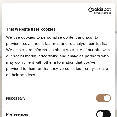
FR
Home
Produits
Pinnacle table rectangulaire
DEMANDE
PRODUITS
This website uses cookies
D'INFORMATION
We use cookies to personalise content and ads, to
DESIGNER
provide social media features and to analyse our traffic.
Nom
LOCALS
We also share information about your use of our site with
et
our social media, advertising and analytics partners who
Entreprise
MATÉRIEL
surnom
may combine it with other information that you’ve
*
PINNACLE TABLE
*
CONTRACT
provided to them or that they’ve collected from your use
Numéro
RECTANGULAIRE
of their services.
de
ENTREPRISE
téléphone
Nation
NEWSROOM
*
*
C
*
TÉLÉCHARGEMENT
Necessary
o
Ville
n
DISTRIBUTION
*
s
Type
Preferences
CONTACTS