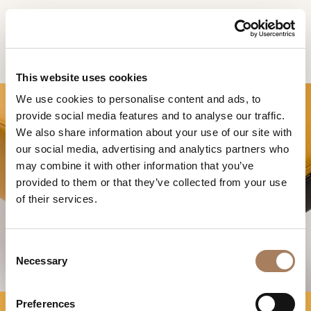
FR
Home
Produits
Vine banc
DEMANDE
PRODUITS
This website uses cookies
D'INFORMATION
We use cookies to personalise content and ads, to
DESIGNER
provide social media features and to analyse our traffic.
Nom
LOCALS
We also share information about your use of our site with
et
our social media, advertising and analytics partners who
Entreprise
MATÉRIEL
surnom
may combine it with other information that you’ve
*
*
CONTRACT
provided to them or that they’ve collected from your use
Numéro
VINE BANC
of their services.
de
ENTREPRISE
téléphone
Nation
NEWSROOM
*
*
C
*
TÉLÉCHARGEMENT
Necessary
o
Ville
n
DISTRIBUTION
*
s
Type
Preferences
CONTACTS