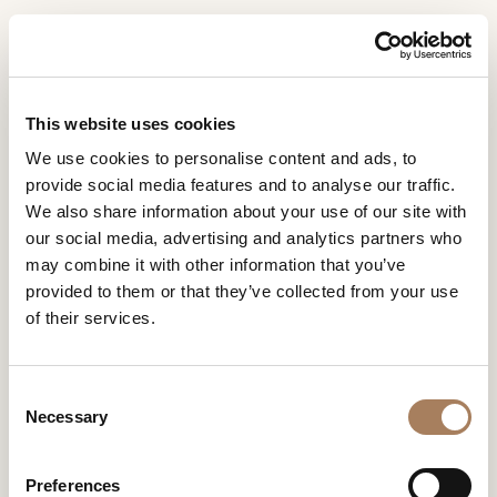
FR
Home
Magasins
Royal Living Ningbo
DEMANDE
PRODUITS
This website uses cookies
D'INFORMATION
ROYAL LIVING NINGBO
We use cookies to personalise content and ads, to
DESIGNER
provide social media features and to analyse our traffic.
Nom
LOCALS
We also share information about your use of our site with
et
our social media, advertising and analytics partners who
Entreprise
MATÉRIEL
surnom
may combine it with other information that you’ve
*
*
CONTRACT
provided to them or that they’ve collected from your use
Numéro
of their services.
de
ENTREPRISE
téléphone
Nation
NEWSROOM
*
*
C
*
TÉLÉCHARGEMENT
Necessary
o
Ville
n
DISTRIBUTION
*
s
Type
Preferences
CONTACTS