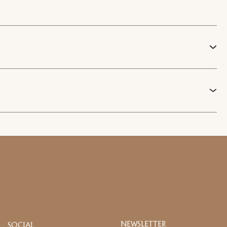
-dessous :
Email
Facebook
ment (UE) 2016/679 (RGPD)
*
1
/
2
 des fins de marketing commercial
NEWSLETTER
SOCIAL