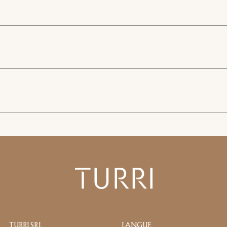
t de passe. Pour le consulter, veuillez entrer votre mot de passe ci
Copier le lien
Whatsapp
TÉLÉCHARGEMENT
Consulenza
que de confidentialité de Turri srl conformément à l'art. 13 du règle
mes données personnelles à des fins de réception de newsletters et à
orward the request for information
TURRI SRL
LANGUE