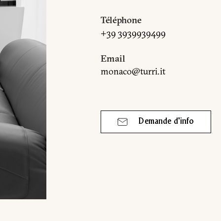
Téléphone
+39 3939939499
ON
Email
monaco@turri.it
Demande d'info
sse