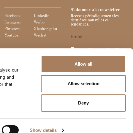
S’abonner à la newsletter
Facebook
Linkedin
Recevez périodiquement les
dernières nouvelles et
Instagram
Weibo
tendances.
Pinterest
Xiaohongshu
Youtube
Wechat
J'ai lu la
politique de confidentialité
et je
souhaite m'abonner à la newsletter.
Je consens à la divulgation de mes
données personnelles à des fins de
Allow all
marketing direct (lettres d'information,
alyse our
matériel publicitaire, études de marché,
etc.)
ing and
Allow selection
r that
Deny
Show details