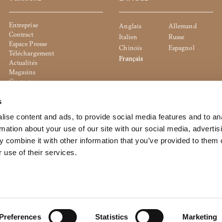
Entreprise
Anglais
Allemand
Contract
Italien
Russe
Espace Presse
Chinois
Espagnol
Téléchargement
Français
Actualités
Magasins
Contact
Politique de cookies
Politique de confidentialité
s
Whistleblowing
ise content and ads, to provide social media features and to an
Politique de l'entreprise
rmation about your use of our site with our social media, advertis
 combine it with other information that you’ve provided to them o
 use of their services.
to the management and coordination of Dexelance S.p.a.
Preferences
Statistics
Marketing