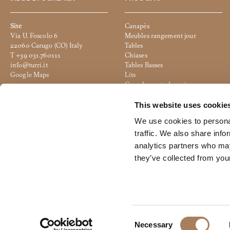
Site
Canapès
Via U. Foscolo 6
Meubles rangement jour
22060 Carugo (CO) Italy
Tables
T +39 031.760111
Chiases
info@turri.it
Tables Basses
Google Maps
Lits
Complements de nuit
Unité productive
Accessoires
Via 2 Giugno
Eclairage
This website uses cookie
20836 Briosco (MB) Italy
Pouf
We use cookies to personal
Google Maps
Office
traffic. We also share info
analytics partners who may
they’ve collected from your
© 2024 Turri srl All Rights Reserved - C.F./P.IVA 04108500135 - Subject 
C
Necessary