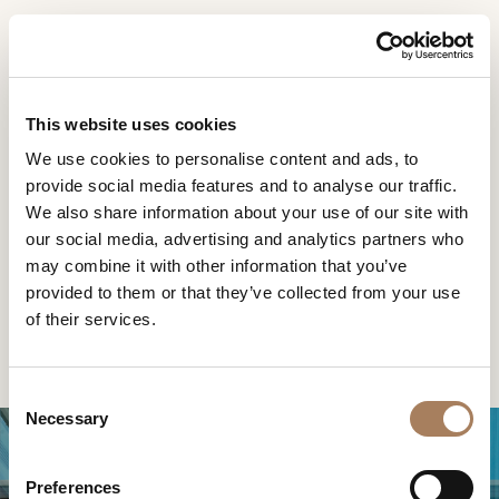
CN
Home
合约制造
信息请求
产品
This website uses cookies
合约制造
姓
We use cookies to personalise content and ads, to
设计师
名
provide social media features and to analyse our traffic.
Turri的项目专属部门
空间
公
We also share information about your use of our site with
*
司
our social media, advertising and analytics partners who
材料
经过一段时间的发展，TURRI非常自豪地建立起一个合约
电
may combine it with other information that you’ve
*
制造部门，致力于为客户提供交钥匙项目：私人住宅、办
合约制造
话
公室、商店、酒店，以及游艇。Turri专注于整合创意和生
provided to them or that they’ve collected from your use
产资源，通过与建筑师和设计师密切合作，为客户提供全
号
of their services.
销售网点
微
面的服务。我们的产品类别广泛而且完全可以定制，以便
码
信
合约制造
满足深受尊重的国际知名企业的大部分室内设计要求。
下载
*
国
号
C
*
家
商店
*
Necessary
o
*
城
n
联系人
市
s
Preferences
机构
用