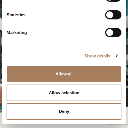
*
e
户
n
类
t
Statistics
电
下载
新闻专区
型
S
子
学
e
邮
下载
主
Marketing
*
l
件
题
*
e
*
您已经有了密码
申请密码
信
*
c
息
Show details
t
*
i
此内容受密码保护。 要查看它，请在下面输入您的密码：
o
复制链接
Allow all
我声明我已阅读 Turri srl 根据 (EU) 2016/679 号条例 (GDPR) 第 13 条制
Consenso
n
*
定的隐私政策
*
电子邮箱
我授权处理我的个人数据，以便接收新闻通讯和商业营销信息。
Consenso
Allow selection
标有 * 的数据为必填项，以便转发信息请求。
Whatsapp
CAPTCHA
Deny
下载
Facebook