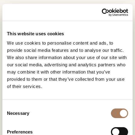
FR
Home
Collections
Jolly
DEMANDE
PRODUITS
This website uses cookies
D'INFORMATION
JOLLY
We use cookies to personalise content and ads, to
DESIGNER
provide social media features and to analyse our traffic.
DESIGN BY ROBERTO SERIO
Nom
LOCALS
We also share information about your use of our site with
et
our social media, advertising and analytics partners who
Entreprise
MATÉRIEL
surnom
may combine it with other information that you’ve
*
*
CONTRACT
provided to them or that they’ve collected from your use
Numéro
of their services.
de
ENTREPRISE
téléphone
Nation
NEWSROOM
*
*
JOLLY
C
*
TÉLÉCHARGEMENT
Necessary
o
Ville
n
DISTRIBUTION
*
s
Type
Preferences
CONTACTS