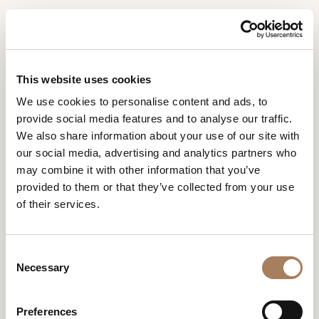
ES
Home
Colecciones
Jolly
SOLICITUD DE
PRODUCTOS
This website uses cookies
INFORMACIÓN
JOLLY
We use cookies to personalise content and ads, to
DESIGNER
provide social media features and to analyse our traffic.
DESIGN BY ROBERTO SERIO
Nombre
AMBIENTES
We also share information about your use of our site with
y
our social media, advertising and analytics partners who
Agencia
MATERIALES
apellido
may combine it with other information that you’ve
*
*
CONTRACT
provided to them or that they’ve collected from your use
Número
of their services.
de
EMPRESA
teléfono
Nación
NEWSROOM
*
*
JOLLY
C
*
DESCARGAR
Necessary
o
Ciudad
n
TIENDAS
*
s
Tipología
Preferences
CONTACTO