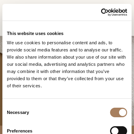
FR
Home
Produits
Atelier canapé
DEMANDE
PRODUITS
This website uses cookies
D'INFORMATION
We use cookies to personalise content and ads, to
DESIGNER
provide social media features and to analyse our traffic.
Nom
LOCALS
We also share information about your use of our site with
et
our social media, advertising and analytics partners who
Entreprise
MATÉRIEL
surnom
may combine it with other information that you’ve
*
*
CONTRACT
provided to them or that they’ve collected from your use
Numéro
ATELIER CANAPÉ
of their services.
de
ENTREPRISE
téléphone
Nation
NEWSROOM
*
*
C
*
TÉLÉCHARGEMENT
Necessary
o
Ville
n
DISTRIBUTION
*
s
Type
Preferences
CONTACTS