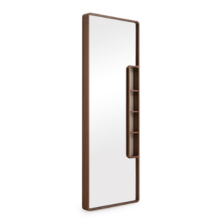
MANDE D'INFORMATI
TÉLÉCHARGEMENT
ATELIER MIROIR
us avez déjà le mot de passe
Demande de mot de pa