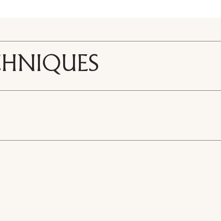
CHNIQUES
R751
RED
or
3D Atelier Mirror