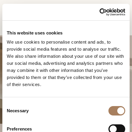
FR
Home
Produits
Zero buffet
DEMANDE
PRODUITS
This website uses cookies
D'INFORMATION
We use cookies to personalise content and ads, to
DESIGNER
provide social media features and to analyse our traffic.
Nom
LOCALS
We also share information about your use of our site with
et
our social media, advertising and analytics partners who
Entreprise
MATÉRIEL
surnom
may combine it with other information that you’ve
*
*
CONTRACT
provided to them or that they’ve collected from your use
Numéro
ZERO BUFFET
of their services.
de
ENTREPRISE
téléphone
Nation
NEWSROOM
*
*
C
*
TÉLÉCHARGEMENT
Necessary
o
Ville
n
DISTRIBUTION
*
s
Type
Preferences
CONTACTS