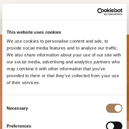
FR
Home
Produits
Zero chaise
DEMANDE
PRODUITS
This website uses cookies
D'INFORMATION
We use cookies to personalise content and ads, to
DESIGNER
provide social media features and to analyse our traffic.
Nom
LOCALS
We also share information about your use of our site with
et
our social media, advertising and analytics partners who
Entreprise
MATÉRIEL
surnom
may combine it with other information that you’ve
*
*
CONTRACT
provided to them or that they’ve collected from your use
Numéro
ZERO CHAISE
of their services.
de
ENTREPRISE
téléphone
Nation
NEWSROOM
*
*
C
*
TÉLÉCHARGEMENT
Necessary
o
Ville
n
DISTRIBUTION
*
s
Type
Preferences
CONTACTS