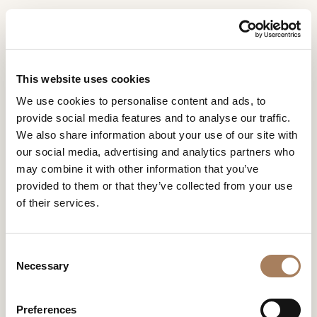
FR
Home
Magasins
Flagship Store London
DEMANDE
PRODUITS
This website uses cookies
D'INFORMATION
FLAGSHIP STORE LONDON
We use cookies to personalise content and ads, to
DESIGNER
provide social media features and to analyse our traffic.
Nom
LOCALS
We also share information about your use of our site with
et
our social media, advertising and analytics partners who
Entreprise
MATÉRIEL
surnom
may combine it with other information that you’ve
*
*
CONTRACT
provided to them or that they’ve collected from your use
Numéro
of their services.
de
ENTREPRISE
téléphone
Nation
NEWSROOM
*
*
C
*
TÉLÉCHARGEMENT
Necessary
o
Ville
n
DISTRIBUTION
*
s
Type
Preferences
CONTACTS