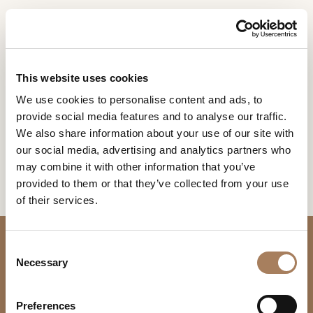
ES
Home
Favoritos
SOLICITUD DE
PRODUCTOS
This website uses cookies
INFORMACIÓN
FAVORITOS
We use cookies to personalise content and ads, to
DESIGNER
provide social media features and to analyse our traffic.
Nombre
No pierdas tus favoritos, guarda aquí tus artículos y
AMBIENTES
We also share information about your use of our site with
productos.
y
our social media, advertising and analytics partners who
Agencia
MATERIALES
apellido
may combine it with other information that you’ve
*
*
CONTRACT
provided to them or that they’ve collected from your use
Número
of their services.
SIN RESULTADOS
de
EMPRESA
teléfono
Nación
NEWSROOM
*
*
C
*
DESCARGAR
Necessary
o
Ciudad
n
TIENDAS
*
s
Tipología
Preferences
CONTACTO