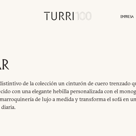
EMPRESA
HISTORIA
SOSTENIBILIDAD
ÁREA DE PRENSA
SERVICIOS
CONTACTO
PROYECTOS
IDENTIDAD
AGENTES
NOTICIAS
VALORES
VI
AR
istintivo de la colección un cinturón de cuero trenzado 
cido con una elegante hebilla personalizada con el monog
 marroquinería de lujo a medida y transforma el sofá en 
diaria.