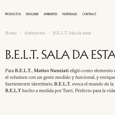
PRODUCTOS
DESIGNER
AMBIENTES
MATERIALES
CONTRACT
Home
Ambientes
B.E.L.T. Sala da estar
100 AÑOS
B.E.L.T. SALA DA EST
Para
B.E.L.T.
,
Matteo Nunziati
eligió como elemento d
el volumen con un gesto medido y funcional, y enrique
fuertemente identitario,
B.E.L.T.
evoca el mundo de la
B.E.L.T
hecho a medida por Turri. Perfecto para la vida 