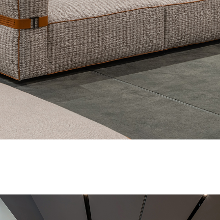
on contraseña. Para verlo, introduzca su contraseña a continuación:
Copiar link
Whatsapp
DESCARGAR
ica de Privacidad de Turri srl de conformidad con el art. 13 del Reg
is datos personales con la finalidad de recibir newsletters y fines d
orward the request for information