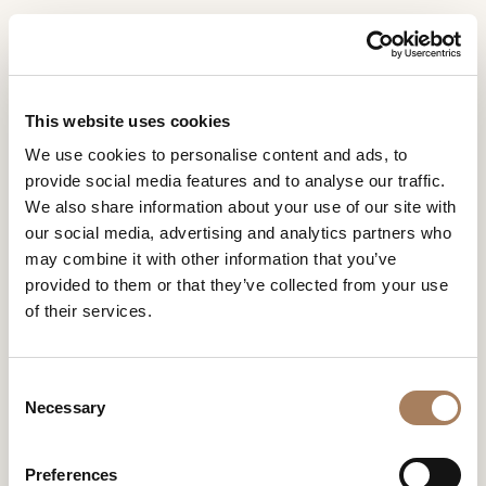
ES
Home
Noticias
Turri – Salone del Mobile.Milano 2025
SOLICITUD DE
PRODUCTOS
This website uses cookies
INFORMACIÓN
TURRI – SALONE DEL MOBILE.MILANO
We use cookies to personalise content and ads, to
DESIGNER
provide social media features and to analyse our traffic.
2025
Nombre
AMBIENTES
We also share information about your use of our site with
y
¡Qué semana increíble en el Salone del Mobile 2025!
our social media, advertising and analytics partners who
Agencia
MATERIALES
apellido
may combine it with other information that you’ve
*
*
CONTRACT
provided to them or that they’ve collected from your use
Número
of their services.
de
EMPRESA
teléfono
Nación
NEWSROOM
*
*
C
*
TURRI – SALONE DEL
DESCARGAR
Necessary
o
Ciudad
MOBILE.MILANO 2025
n
TIENDAS
*
s
Tipología
Preferences
CONTACTO