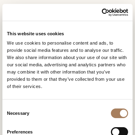
ES
Home
Área de Prensa
Shopping Milano
SOLICITUD DE
SHOPPING MILANO
PRODUCTOS
This website uses cookies
INFORMACIÓN
SHOPPING MILANO
We use cookies to personalise content and ads, to
DESIGNER
provide social media features and to analyse our traffic.
Nombre
AMBIENTES
We also share information about your use of our site with
y
our social media, advertising and analytics partners who
Agencia
MATERIALES
apellido
may combine it with other information that you’ve
*
*
CONTRACT
provided to them or that they’ve collected from your use
Número
of their services.
de
EMPRESA
teléfono
Nación
NEWSROOM
*
*
C
*
DESCARGAR
Necessary
o
Ciudad
n
TIENDAS
*
s
Tipología
Preferences
CONTACTO