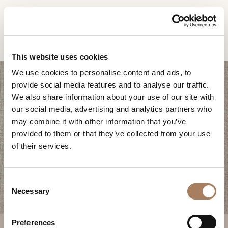
ES
Home
Productos
Domus banco
SOLICITUD DE
PRODUCTOS
This website uses cookies
INFORMACIÓN
We use cookies to personalise content and ads, to
DESIGNER
provide social media features and to analyse our traffic.
Nombre
AMBIENTES
We also share information about your use of our site with
y
our social media, advertising and analytics partners who
Agencia
MATERIALES
apellido
may combine it with other information that you’ve
*
*
CONTRACT
provided to them or that they’ve collected from your use
Número
DOMUS BANCO
of their services.
de
EMPRESA
teléfono
Nación
NEWSROOM
*
*
C
*
DESCARGAR
Necessary
o
Ciudad
n
TIENDAS
*
s
Tipología
Preferences
CONTACTO