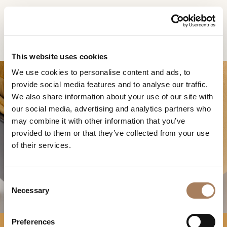
ES
Home
Productos
Miller Sillón
SOLICITUD DE
PRODUCTOS
This website uses cookies
INFORMACIÓN
We use cookies to personalise content and ads, to
DESIGNER
provide social media features and to analyse our traffic.
Nombre
AMBIENTES
We also share information about your use of our site with
y
our social media, advertising and analytics partners who
Agencia
MATERIALES
apellido
may combine it with other information that you’ve
*
*
CONTRACT
provided to them or that they’ve collected from your use
Número
MILLER SILLÓN
of their services.
de
EMPRESA
teléfono
Nación
NEWSROOM
*
*
C
*
DESCARGAR
Necessary
o
Ciudad
n
TIENDAS
*
s
Tipología
Preferences
CONTACTO