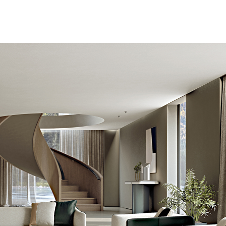
DESCARGAR
VISION MESITAS
Ya tienes la contraseña
Solicitar contraseña
on contraseña. Para verlo, introduzca su contraseña a continuación:
Copiar link
Whatsapp