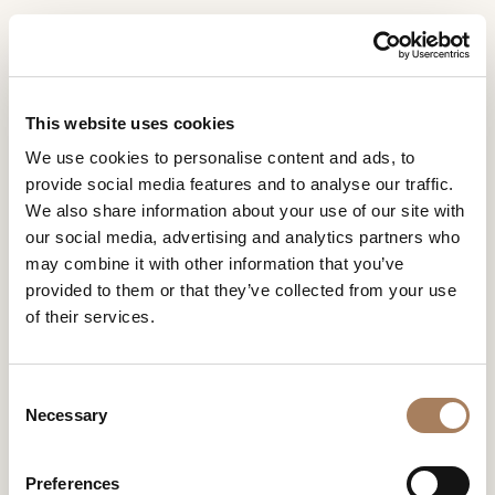
IT
Home
Collezioni
Eclipse
RICHIESTA
PRODOTTI
This website uses cookies
INFORMAZIONI
ECLIPSE
We use cookies to personalise content and ads, to
DESIGNER
provide social media features and to analyse our traffic.
DESIGN BY ANDREA BONINI
Nome
AMBIENTI
We also share information about your use of our site with
e
our social media, advertising and analytics partners who
Azienda
MATERIALI
cognome
may combine it with other information that you’ve
*
*
CONTRACT
provided to them or that they’ve collected from your use
Recapito
of their services.
telefonico*
AZIENDA
*
Nazione
ECLIPSE
NEWSROOM
*
C
DOWNLOAD
Necessary
o
Città
n
(richiesto)
NEGOZI
s
Tipologia
*
Preferences
CONTATTI