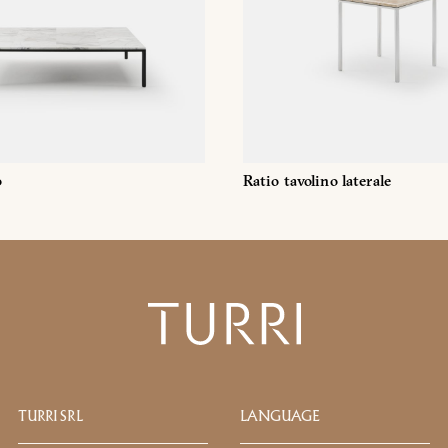
DOWNLOAD
RATIO
Hai già la password
Richiedi password
o
Ratio tavolino laterale
assword. Per visualizzarlo inserisci la password qui sotto:
Copia link
Whatsapp
SCARICA
TURRI SRL
LANGUAGE