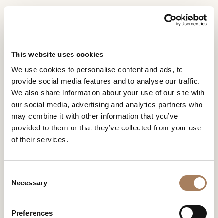
IT
Home
Collezioni
Vine
RICHIESTA
PRODOTTI
This website uses cookies
INFORMAZIONI
VINE
We use cookies to personalise content and ads, to
DESIGNER
provide social media features and to analyse our traffic.
DESIGN BY FRANK JIANG
Nome
AMBIENTI
We also share information about your use of our site with
e
our social media, advertising and analytics partners who
Azienda
MATERIALI
cognome
may combine it with other information that you’ve
*
*
CONTRACT
provided to them or that they’ve collected from your use
Recapito
of their services.
telefonico*
AZIENDA
*
Nazione
NEWSROOM
*
C
DOWNLOAD
Necessary
o
VINE
Città
n
(richiesto)
NEGOZI
s
Tipologia
*
Preferences
CONTATTI