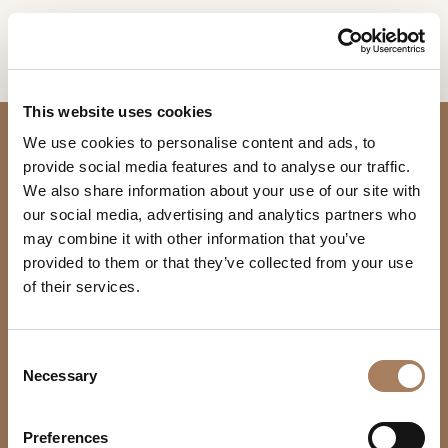
IT
Home
RICHIESTA
PRODOTTI
This website uses cookies
INFORMAZIONI
We use cookies to personalise content and ads, to
DESIGNER
provide social media features and to analyse our traffic.
Nome
AMBIENTI
We also share information about your use of our site with
e
our social media, advertising and analytics partners who
Azienda
MATERIALI
cognome
may combine it with other information that you’ve
*
*
CONTRACT
provided to them or that they’ve collected from your use
Recapito
SEDE & UNITÀ PRODUTTIVA
of their services.
telefonico*
AZIENDA
Sede
PRODOTTI
*
Via U. Foscolo 6
Nazione
NEWSROOM
22060 Carugo (CO) Italy
Divani
*
C
TURRI SRL
DOWNLOAD
T +39 031.760111
Necessary
Contenitori giorno
o
Città
Azienda
info@turri.it
Tavoli
n
(richiesto)
NEGOZI
LANGUAGE
Contract
Google Maps
s
Tipologia
Sedie
*
Inglese
Tedesco
Preferences
CONTATTI