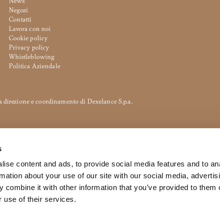
News
Negozi
Contatti
Copia link
Lavora con noi
assword. Per visualizzarlo inserisci la password qui sotto:
Cookie policy
Privacy policy
Whistleblowing
Whatsapp
Politica Aziendale
a direzione e coordinamento di Dexelance S.p.a.
SCARICA
s
e dell’Informativa Privacy Turri srl ai sensi dell’art. 13 del Regola
ise content and ads, to provide social media features and to an
miei dati personali per la finalità ricezione di newsletter e finalità
rmation about your use of our site with our social media, advertis
 inoltrare la richiesta di informazioni
 combine it with other information that you’ve provided to them o
 use of their services.