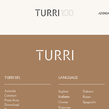
AZIEND
ICHIESTA INFORMAZION
NI
STORIA
SOSTENIBILITÀ
CONTATTI
SERVIZI
PRESS AREA
PROGETTI
IDENTITÀ
AGENTI
NEWS
VALORI
VIRTU
TURRI SRL
LANGUAGE
DOWNLOAD
Azienda
Inglese
Tedesco
Contract
Italiano
Russo
Press Area
Cinese
Spagnolo
Download
Hai già la password
Richiedi password
Francese