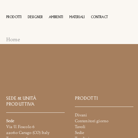
PRODOTTI
DESIGNER
AMBIENTI
MATERIALI
CONTRACT
R
Home
100 AN
Nome
e
cognome
Azienda
*
*
SEDE & UNITÀ
PRODOTTI
Recapito
PRODUTTIVA
telefonico*
Nazione
Divani
*
Sede
Contenitori giorno
*
Via U. Foscolo 6
Tavoli
Città
22060 Carugo (CO) Italy
Sedie