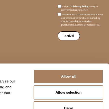
Ho letto la
Privacy Policy
, e voglio
iscrivermi alla newsletter.
Email
Acconsento alla comunicazione dei miei
dati personali per finalità di marketing
diretto (newsletter, materiale
pubblicitario, ricerche di mercato ecc..)
Facebook
mento (EU) 2016/679 (GDPR) *
*
Allow all
alyse our
 di marketing commerciale
ing and
Allow selection
r that
Deny