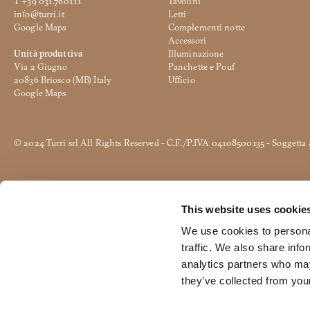
T +39 031.760111
Tavolini
(richiesto)
info@turri.it
Letti
*
Google Maps
Complementi notte
Tipologia
Accessori
utente*
Questo contenuto è protetto da p
Unità produttiva
Illuminazione
*
Email
Via 2 Giugno
Panchette e Pouf
20836 Briosco (MB) Italy
Ufficio
*
Google Maps
Recapito
Telefonico
*
Messaggio
© 2024 Turri srl All Rights Reserved - C.F./P.IVA 04108500135 - Soggetta 
*
This website uses cookie
Dichiaro di aver preso vision
Consenso
We use cookies to personal
Autorizzo il trattamento dei 
*
Consenso
traffic. We also share info
I dati contrassegnati da * sono obbligatori per poter
analytics partners who may
they’ve collected from your