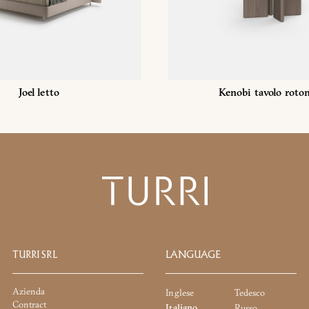
Joel letto
Kenobi tavolo roto
TURRI SRL
LANGUAGE
Azienda
Inglese
Tedesco
Contract
Italiano
Russo