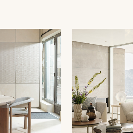
MARCO ACERBIS
DOWNLOAD
Hai già la password
Richiedi password
assword. Per visualizzarlo inserisci la password qui sotto:
Copia link
Whatsapp
SCARICA
e dell’Informativa Privacy Turri srl ai sensi dell’art. 13 del Regola