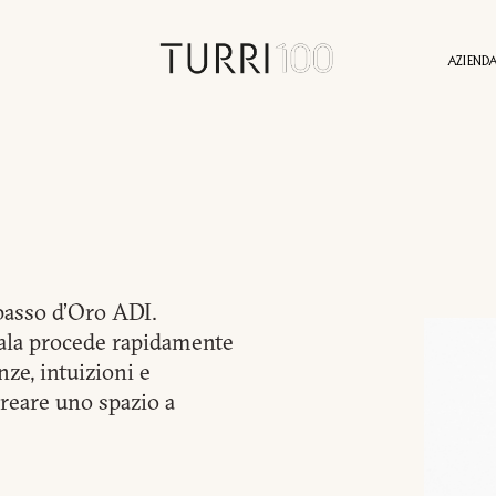
AZIEND
NI
STORIA
SOSTENIBILITÀ
CONTATTI
SERVIZI
PRESS AREA
PROGETTI
IDENTITÀ
AGENTI
NEWS
VALORI
VIRTU
passo d’Oro ADI.
scala procede rapidamente
ze, intuizioni e
creare uno spazio a