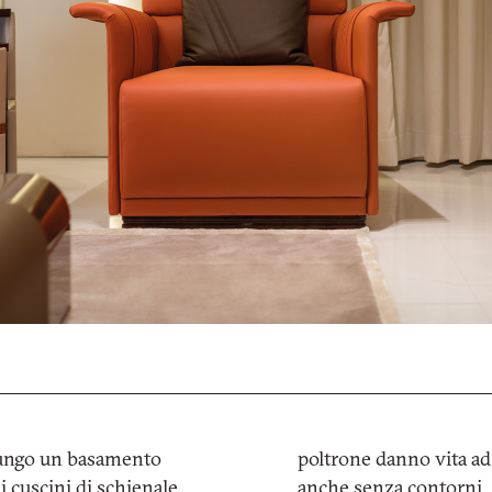
assword. Per visualizzarlo inserisci la password qui sotto:
Copia link
Whatsapp
SCARICA
e dell’Informativa Privacy Turri srl ai sensi dell’art. 13 del Regola
miei dati personali per la finalità ricezione di newsletter e finalità
 inoltrare la richiesta di informazioni
e lungo un basamento
poltrone danno vita ad 
i cuscini di schienale.
anche senza contorni.