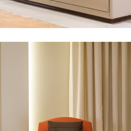
ICHIESTA INFORMAZION
DOWNLOAD
MADISON LIVING
Hai già la password
Richiedi password