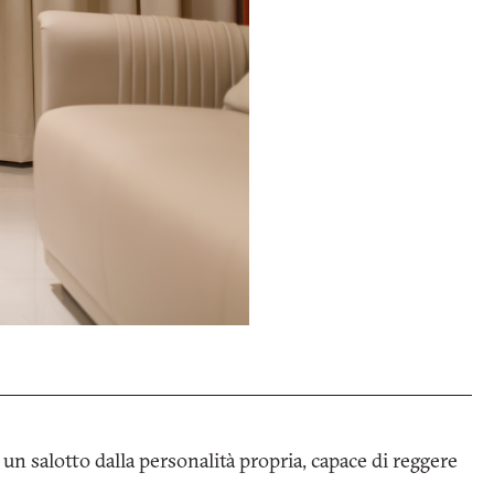
Email
Facebook
mento (EU) 2016/679 (GDPR) *
*
 di marketing commerciale
un salotto dalla personalità propria, capace di reggere