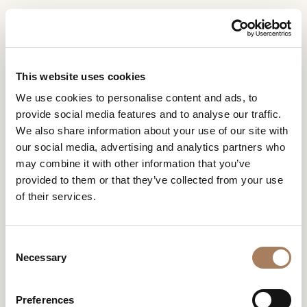
IT
Home
Ambienti
Vine Dining
RICHIESTA
PRODOTTI
This website uses cookies
INFORMAZIONI
VINE DINING
We use cookies to personalise content and ads, to
DESIGNER
provide social media features and to analyse our traffic.
Nome
Moderna e articolata la collezione
Vine
, di cui colpisce la
AMBIENTI
We also share information about your use of our site with
lavorazione del legno, ispirata alla ramificazione dei
e
tralci
our social media, advertising and analytics partners who
di vite
.
Azienda
MATERIALI
cognome
may combine it with other information that you’ve
*
*
CONTRACT
provided to them or that they’ve collected from your use
Recapito
of their services.
telefonico*
AZIENDA
*
Nazione
NEWSROOM
VINE DINING
*
C
DOWNLOAD
Necessary
o
Città
n
(richiesto)
NEGOZI
s
Tipologia
*
Preferences
CONTATTI