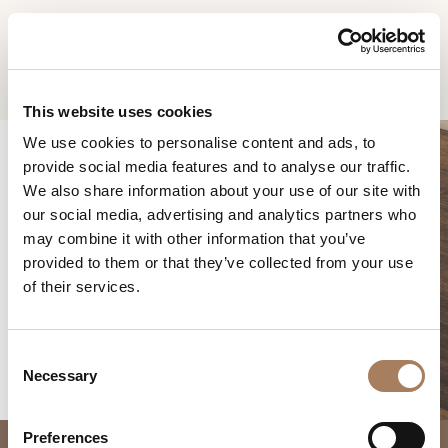
IT
Home
Prodotti
Domus comò
RICHIESTA
PRODOTTI
This website uses cookies
INFORMAZIONI
We use cookies to personalise content and ads, to
DESIGNER
provide social media features and to analyse our traffic.
Nome
AMBIENTI
We also share information about your use of our site with
e
our social media, advertising and analytics partners who
Azienda
MATERIALI
cognome
may combine it with other information that you’ve
*
*
CONTRACT
provided to them or that they’ve collected from your use
Recapito
DOMUS COMÒ
of their services.
telefonico*
AZIENDA
*
Nazione
NEWSROOM
*
C
DOWNLOAD
Necessary
o
Città
n
(richiesto)
NEGOZI
s
Tipologia
*
Preferences
CONTATTI